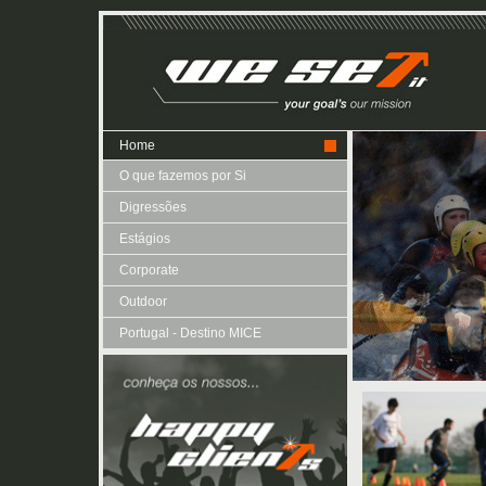
Home
O que fazemos por Si
Digressões
Estágios
Corporate
Outdoor
Portugal - Destino MICE